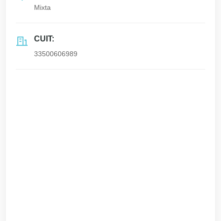
Mixta
CUIT:
33500606989