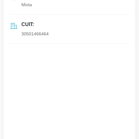
Mixta
CUIT:
30501466464