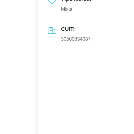
Mixta
CUIT:
30500834087