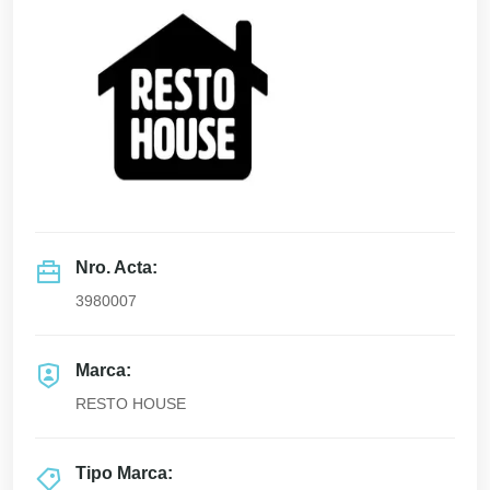
Nro. Acta:
3980007
Marca:
RESTO HOUSE
Tipo Marca: