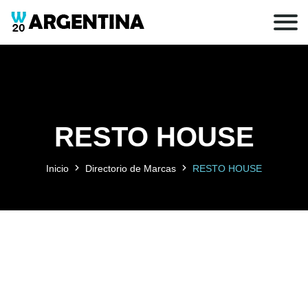
RESTO HOUSE
Inicio
Directorio de Marcas
RESTO HOUSE