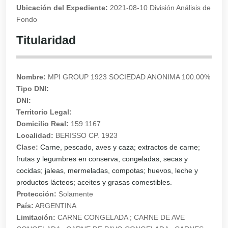
Ubicación del Expediente:
2021-08-10 División Análisis de
Fondo
Titularidad
Nombre:
MPI GROUP 1923 SOCIEDAD ANONIMA 100.00%
Tipo DNI:
DNI:
Territorio Legal:
Domicilio Real:
159 1167
Localidad:
BERISSO CP. 1923
Clase:
Carne, pescado, aves y caza; extractos de carne;
frutas y legumbres en conserva, congeladas, secas y
cocidas; jaleas, mermeladas, compotas; huevos, leche y
productos lácteos; aceites y grasas comestibles.
Protección:
Solamente
País:
ARGENTINA
Limitación:
CARNE CONGELADA ; CARNE DE AVE