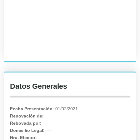
Datos Generales
Fecha Presentación:
01/02/2021
Renovación de:
Rebovada por:
Domicilio Legal:
----
Nro. Efector: