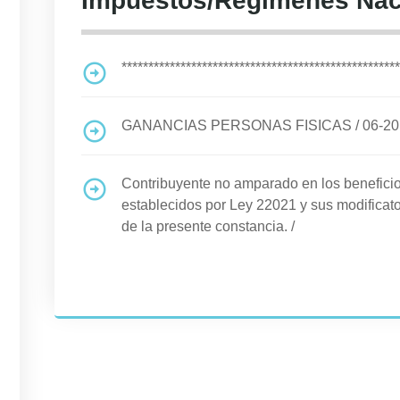
Impuestos/Regimenes Nac
****************************************************
GANANCIAS PERSONAS FISICAS
/
06-2
Contribuyente no amparado en los benefi
establecidos por Ley 22021 y sus modificato
de la presente constancia.
/