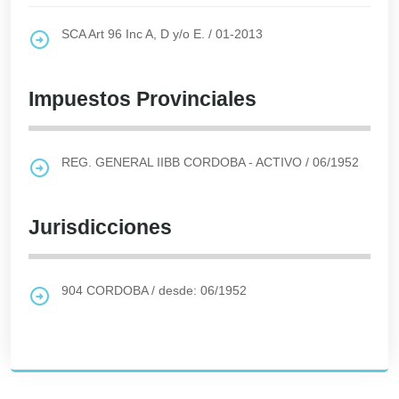
SCA Art 96 Inc A, D y/o E.
/
01-2013
Impuestos Provinciales
REG. GENERAL IIBB CORDOBA - ACTIVO
/
06/1952
Jurisdicciones
904
CORDOBA
/
desde: 06/1952