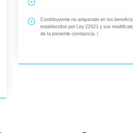
****************************************************
Contribuyente no amparado en los benefi
establecidos por Ley 22021 y sus modificato
de la presente constancia.
/