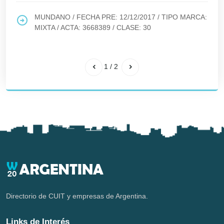
MUNDANO
/ FECHA PRE:
12/12/2017
/ TIPO MARCA:
MIXTA
/ ACTA:
3668389
/ CLASE:
30
1
/
2
Directorio de CUIT y empresas de Argentina.
Links de Interés