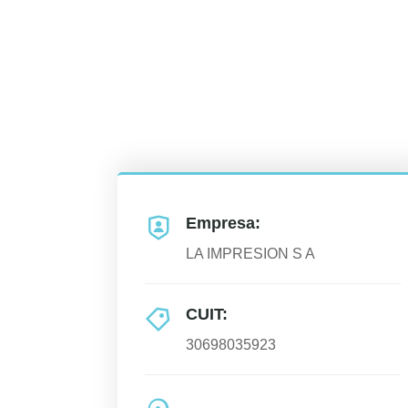
Empresa:
LA IMPRESION S A
CUIT:
30698035923