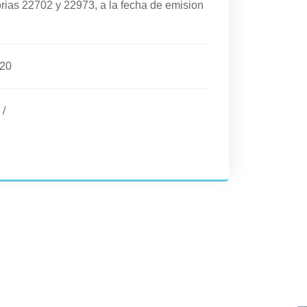
rias 22702 y 22973, a la fecha de emision
020
/