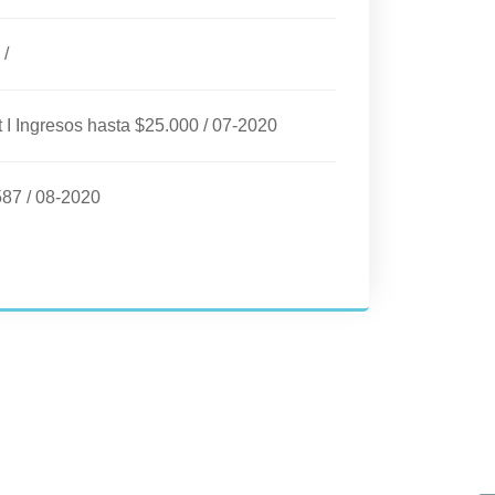
/
 Ingresos hasta $25.000
/
07-2020
587
/
08-2020