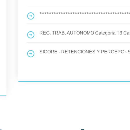
****************************************************
REG. TRAB. AUTONOMO Categoria T3 Cat I
SICORE - RETENCIONES Y PERCEPC - 