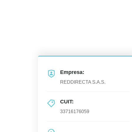
Empresa:
REDDIRECTA S.A.S.
CUIT:
33716176059