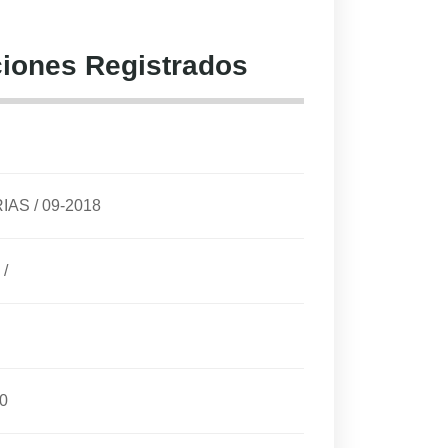
iones Registrados
RIAS
/
09-2018
/
0