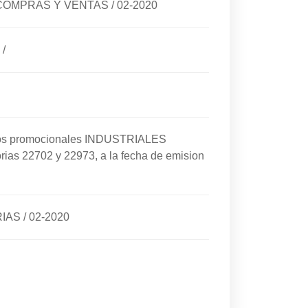
E COMPRAS Y VENTAS
/
02-2020
/
cios promocionales INDUSTRIALES
rias 22702 y 22973, a la fecha de emision
RIAS
/
02-2020