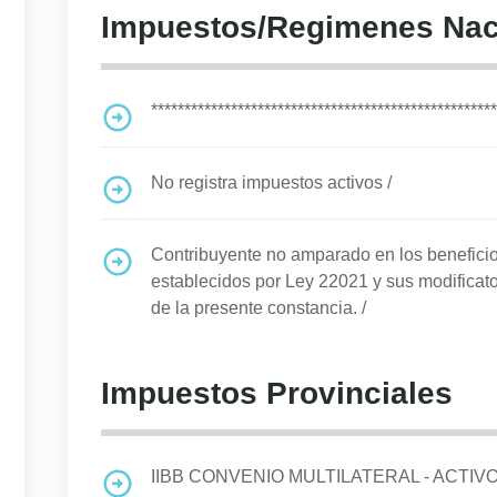
Impuestos/Regimenes Nac
****************************************************
No registra impuestos activos
/
Contribuyente no amparado en los benefi
establecidos por Ley 22021 y sus modificato
de la presente constancia.
/
Impuestos Provinciales
IIBB CONVENIO MULTILATERAL - ACTIV