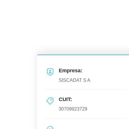
Empresa:
SISCADAT S A
CUIT:
30709923729