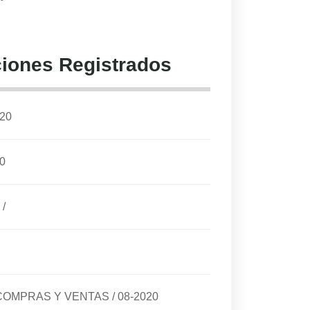
iones Registrados
020
0
/
E COMPRAS Y VENTAS
/
08-2020