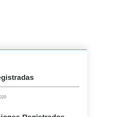
egistradas
2020