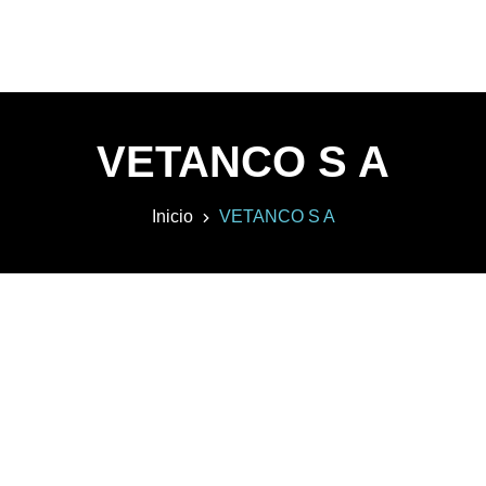
VETANCO S A
Inicio
VETANCO S A