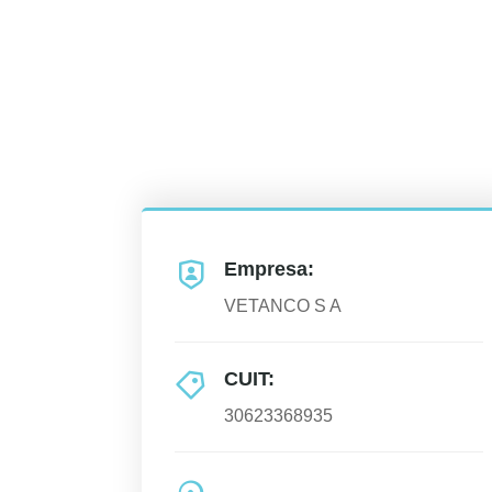
Empresa:
VETANCO S A
CUIT:
30623368935