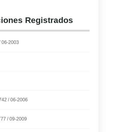
iones Registrados
/
06-2003
742
/
06-2006
777
/
09-2009