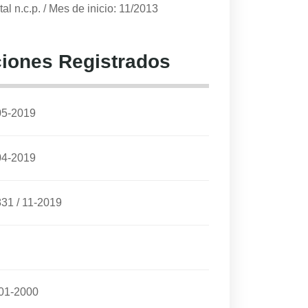
al n.c.p.
/
Mes de inicio: 11/2013
iones Registrados
05-2019
04-2019
831
/
11-2019
01-2000