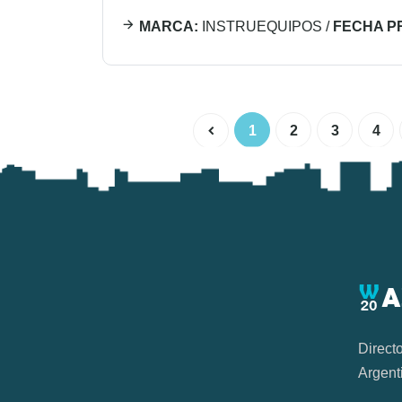
MARCA:
INSTRUEQUIPOS
/
FECHA P
1
2
3
4
Direct
Argent