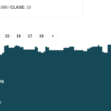
1086
/
CLASE:
10
15
16
17
18
és
d