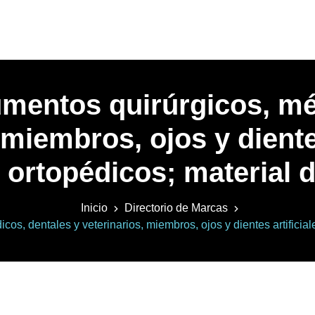
umentos quirúrgicos, mé
 miembros, ojos y dientes
s ortopédicos; material d
Inicio
Directorio de Marcas
os, dentales y veterinarios, miembros, ojos y dientes artificiale