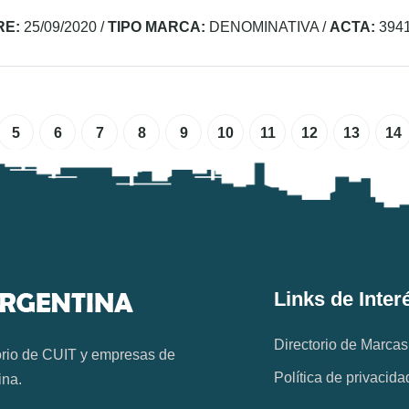
RE:
25/09/2020
/
TIPO MARCA:
DENOMINATIVA
/
ACTA:
394
5
6
7
8
9
10
11
12
13
14
Links de Inter
Directorio de Marcas
orio de CUIT y empresas de
Política de privacida
ina.