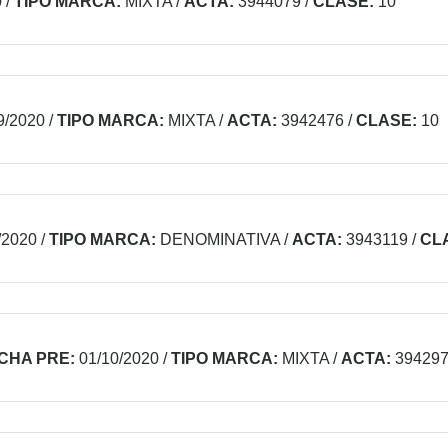
0
/
TIPO MARCA:
MIXTA
/
ACTA:
3944079
/
CLASE:
10
9/2020
/
TIPO MARCA:
MIXTA
/
ACTA:
3942476
/
CLASE:
10
/2020
/
TIPO MARCA:
DENOMINATIVA
/
ACTA:
3943119
/
CL
CHA PRE:
01/10/2020
/
TIPO MARCA:
MIXTA
/
ACTA:
39429