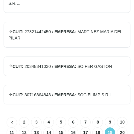
S.R.L.
CUIT:
27321442450
/
EMPRESA:
MARTINEZ MARIA DEL
PILAR
CUIT:
20345341030
/
EMPRESA:
SOIFER GASTON
CUIT:
30716864843
/
EMPRESA:
SOCIELIMP S.R.L
2
3
4
5
6
7
8
9
10
11
12
13
14
15
16
17
18
19
20