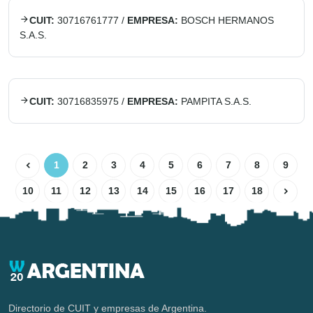
CUIT:
30716761777
/
EMPRESA:
BOSCH HERMANOS
S.A.S.
CUIT:
30716835975
/
EMPRESA:
PAMPITA S.A.S.
1
2
3
4
5
6
7
8
9
10
11
12
13
14
15
16
17
18
Directorio de CUIT y empresas de Argentina.