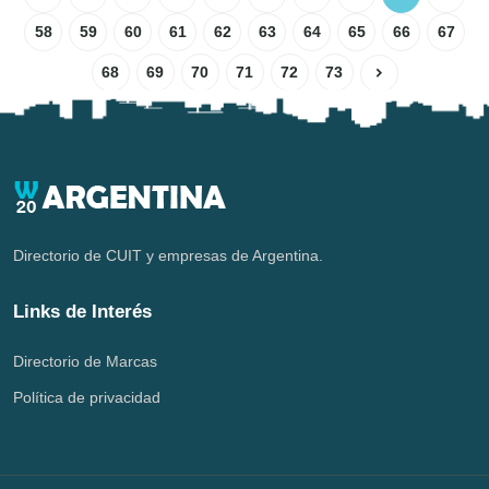
58
59
60
61
62
63
64
65
66
67
68
69
70
71
72
73
Directorio de CUIT y empresas de Argentina.
Links de Interés
Directorio de Marcas
Política de privacidad