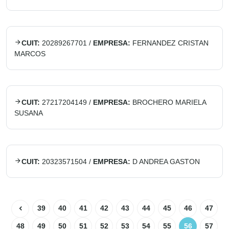
CUIT:
20289267701
/
EMPRESA:
FERNANDEZ CRISTAN
MARCOS
CUIT:
27217204149
/
EMPRESA:
BROCHERO MARIELA
SUSANA
CUIT:
20323571504
/
EMPRESA:
D ANDREA GASTON
39
40
41
42
43
44
45
46
47
48
49
50
51
52
53
54
55
56
57