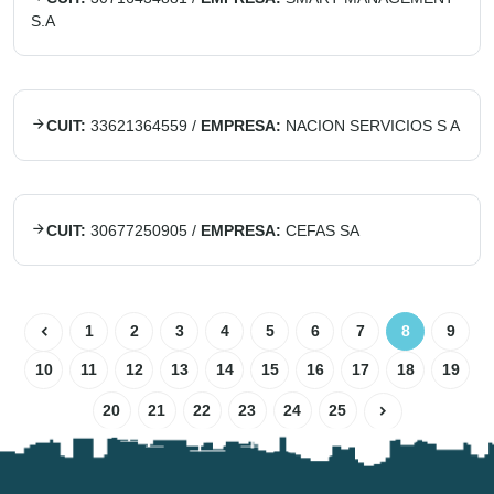
S.A
CUIT:
33621364559
/
EMPRESA:
NACION SERVICIOS S A
CUIT:
30677250905
/
EMPRESA:
CEFAS SA
1
2
3
4
5
6
7
8
9
10
11
12
13
14
15
16
17
18
19
20
21
22
23
24
25