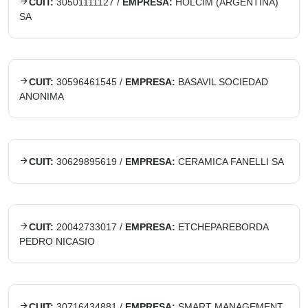
CUIT:
30501111127
/
EMPRESA:
HOLCIM (ARGENTINA)
SA
CUIT:
30596461545
/
EMPRESA:
BASAVIL SOCIEDAD
ANONIMA
CUIT:
30629895619
/
EMPRESA:
CERAMICA FANELLI SA
CUIT:
20042733017
/
EMPRESA:
ETCHEPAREBORDA
PEDRO NICASIO
CUIT:
30716434881
/
EMPRESA:
SMART MANAGEMENT