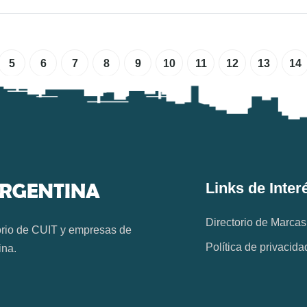
5
6
7
8
9
10
11
12
13
14
Links de Inter
Directorio de Marcas
orio de CUIT y empresas de
Política de privacida
ina.