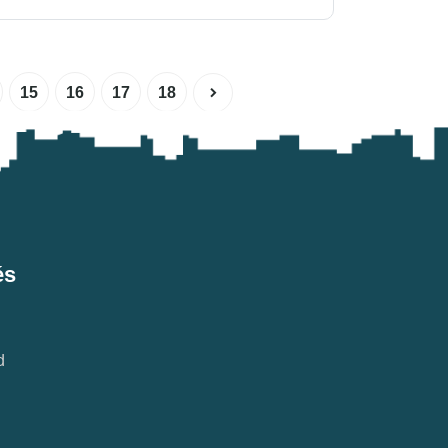
15
16
17
18
és
d