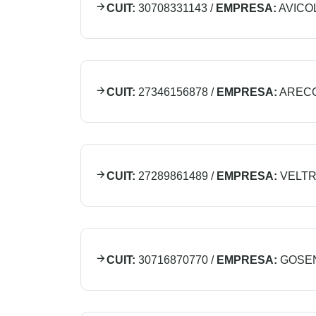
CUIT:
30708331143
/
EMPRESA:
AVICO
CUIT:
27346156878
/
EMPRESA:
ARECO
CUIT:
27289861489
/
EMPRESA:
VELTR
CUIT:
30716870770
/
EMPRESA:
GOSEN