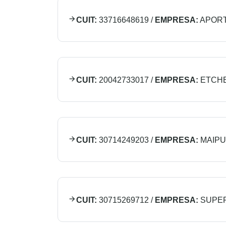
CUIT:
33716648619
/
EMPRESA:
APORT
CUIT:
20042733017
/
EMPRESA:
ETCH
CUIT:
30714249203
/
EMPRESA:
MAIPU
CUIT:
30715269712
/
EMPRESA:
SUPER