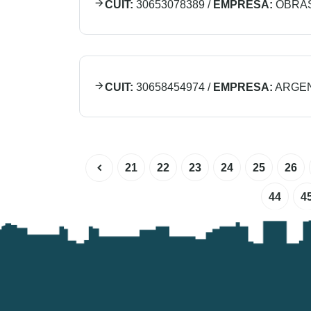
CUIT:
30653078389
/
EMPRESA:
OBRAS
CUIT:
30658454974
/
EMPRESA:
ARGEN
21
22
23
24
25
26
44
4