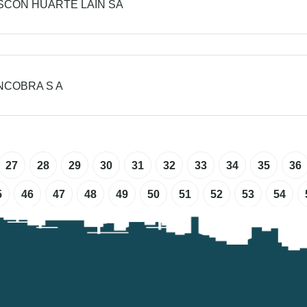
CON HUARTE LAIN SA
COBRA S A
27
28
29
30
31
32
33
34
35
36
5
46
47
48
49
50
51
52
53
54