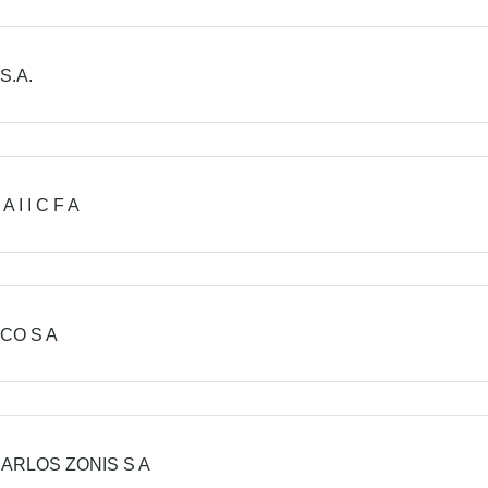
S.A.
A I I C F A
CO S A
CARLOS ZONIS S A