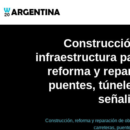
Construcció
infraestructura p
reforma y repar
puentes, túnele
señal
Construcción, reforma y reparación de obra
carreteras, puente