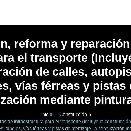
n, reforma y reparación
ara el transporte (Incluy
ación de calles, autopis
s, vías férreas y pistas d
ización mediante pintura,
Inicio
Construcción
s de infraestructura para el transporte (Incluye la construcción
s, túneles, vías férreas y pistas de aterrizaje, la señalización me