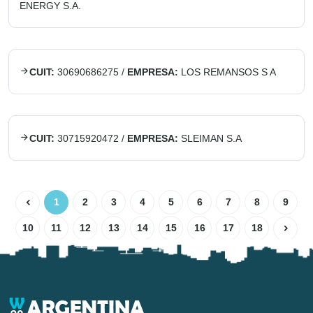
ENERGY S.A.
CUIT:
30690686275
/
EMPRESA:
LOS REMANSOS S A
CUIT:
30715920472
/
EMPRESA:
SLEIMAN S.A
1
2
3
4
5
6
7
8
9
10
11
12
13
14
15
16
17
18