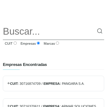
CUIT
Empresas
Marcas
Empresas Encontradas
CUIT:
30716874709
/
EMPRESA:
PANGARA S.A.
CUIT:
30716370611
/
EMPRESA:
ARMAR SOLUCIONES