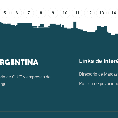
5
6
7
8
9
10
11
12
13
14
Links de Inter
Directorio de Marcas
orio de CUIT y empresas de
Política de privacida
ina.