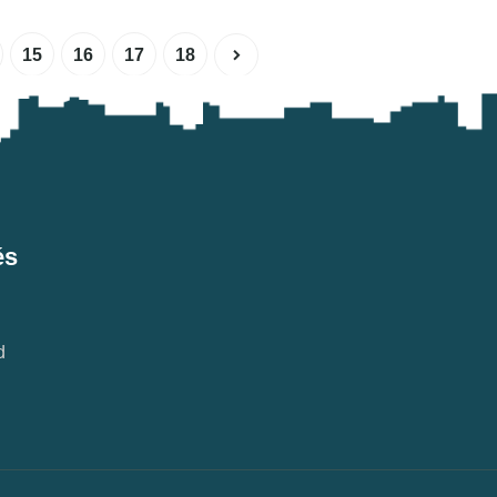
15
16
17
18
és
d