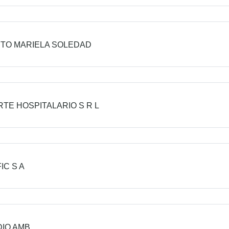
NTO MARIELA SOLEDAD
TE HOSPITALARIO S R L
IC S A
IO AMB