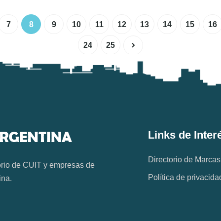
7
8
9
10
11
12
13
14
15
16
24
25
Links de Inter
Directorio de Marcas
orio de CUIT y empresas de
Política de privacida
ina.