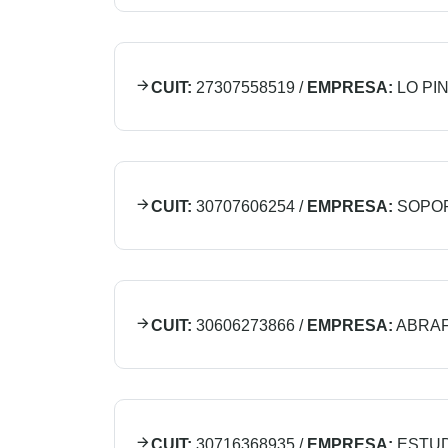
CUIT:
27307558519
/
EMPRESA:
LO PI
CUIT:
30707606254
/
EMPRESA:
SOPOR
CUIT:
30606273866
/
EMPRESA:
ABRAF
CUIT:
30716368935
/
EMPRESA:
ESTUD