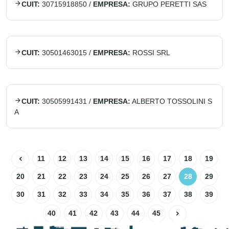
CUIT:
30715918850
/
EMPRESA:
GRUPO PERETTI SAS
CUIT:
30501463015
/
EMPRESA:
ROSSI SRL
CUIT:
30505991431
/
EMPRESA:
ALBERTO TOSSOLINI S
A
11
12
13
14
15
16
17
18
19
20
21
22
23
24
25
26
27
28
29
30
31
32
33
34
35
36
37
38
39
40
41
42
43
44
45