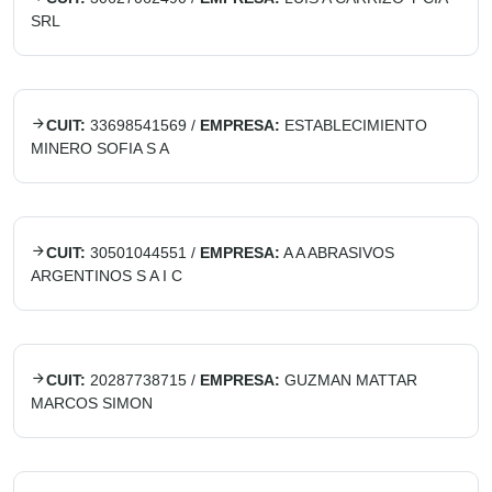
SRL
CUIT:
33698541569
/
EMPRESA:
ESTABLECIMIENTO
MINERO SOFIA S A
CUIT:
30501044551
/
EMPRESA:
A A ABRASIVOS
ARGENTINOS S A I C
CUIT:
20287738715
/
EMPRESA:
GUZMAN MATTAR
MARCOS SIMON