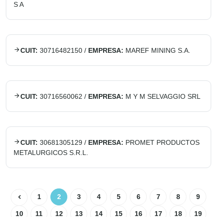
S A
CUIT:
30716482150
/
EMPRESA:
MAREF MINING S.A.
CUIT:
30716560062
/
EMPRESA:
M Y M SELVAGGIO SRL
CUIT:
30681305129
/
EMPRESA:
PROMET PRODUCTOS
METALURGICOS S.R.L.
1
2
3
4
5
6
7
8
9
10
11
12
13
14
15
16
17
18
19