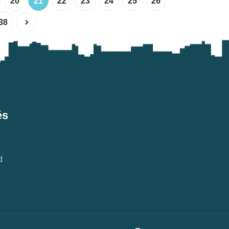
20
21
22
23
24
25
26
38
és
d