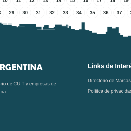
10
11
12
13
14
15
16
17
18
19
8
29
30
31
32
33
34
35
36
37
Links de Inter
Directorio de Marcas
orio de CUIT y empresas de
Política de privacida
ina.