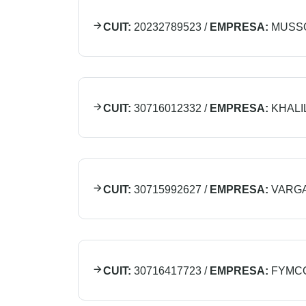
CUIT:
20232789523
/
EMPRESA:
MUSSO
CUIT:
30716012332
/
EMPRESA:
KHALI
CUIT:
30715992627
/
EMPRESA:
VARGA
CUIT:
30716417723
/
EMPRESA:
FYMCO