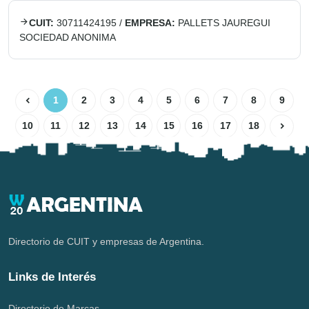
CUIT:
30711424195
/
EMPRESA:
PALLETS JAUREGUI
SOCIEDAD ANONIMA
1
2
3
4
5
6
7
8
9
10
11
12
13
14
15
16
17
18
Directorio de CUIT y empresas de Argentina.
Links de Interés
Directorio de Marcas