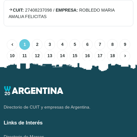
CUIT:
27408237098
/
EMPRESA:
ROBLEDO MARIA
AMALIA FELICITAS
1
2
3
4
5
6
7
8
9
10
11
12
13
14
15
16
17
18
Directorio de CUIT y empresas de Argentina.
Links de Interés
Directorio de Marcas