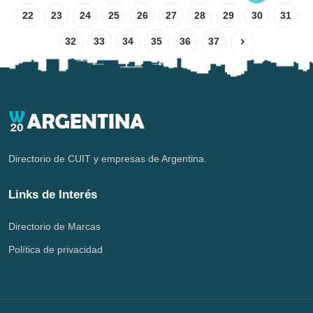
22
23
24
25
26
27
28
29
30
31
32
33
34
35
36
37
Directorio de CUIT y empresas de Argentina.
Links de Interés
Directorio de Marcas
Política de privacidad