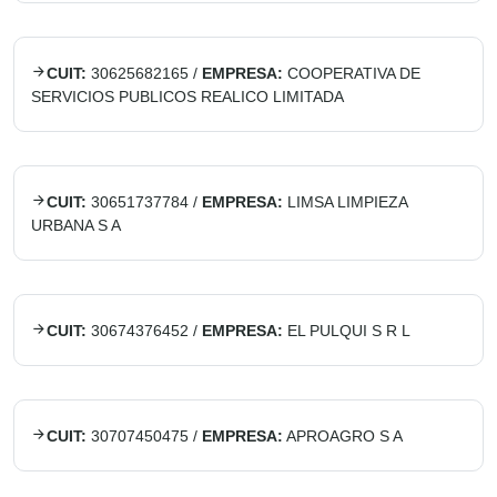
CUIT:
30625682165
/
EMPRESA:
COOPERATIVA DE
SERVICIOS PUBLICOS REALICO LIMITADA
CUIT:
30651737784
/
EMPRESA:
LIMSA LIMPIEZA
URBANA S A
CUIT:
30674376452
/
EMPRESA:
EL PULQUI S R L
CUIT:
30707450475
/
EMPRESA:
APROAGRO S A