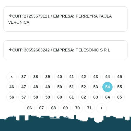
CUIT:
27255579121
/
EMPRESA:
FERREYRA PAOLA
VERONICA
CUIT:
30652603242
/
EMPRESA:
TELESONIC S R L
37
38
39
40
41
42
43
44
45
46
47
48
49
50
51
52
53
54
55
56
57
58
59
60
61
62
63
64
65
66
67
68
69
70
71