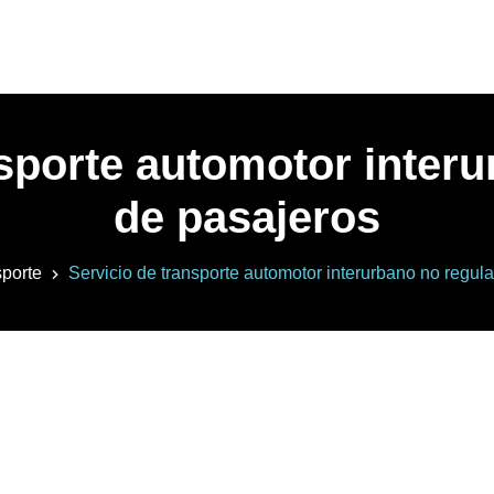
nsporte automotor interu
de pasajeros
porte
Servicio de transporte automotor interurbano no regul