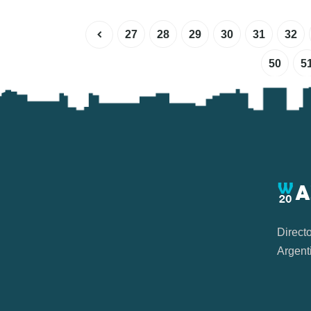
27
28
29
30
31
32
50
5
Direct
Argent