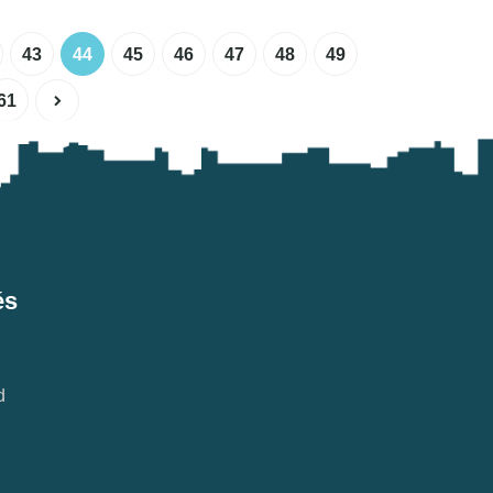
43
44
45
46
47
48
49
61
és
d