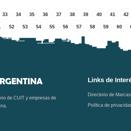
33
34
35
36
37
38
39
40
41
42
1
52
53
54
55
56
57
58
59
60
Links de Inter
Directorio de Marcas
orio de CUIT y empresas de
Política de privacida
ina.