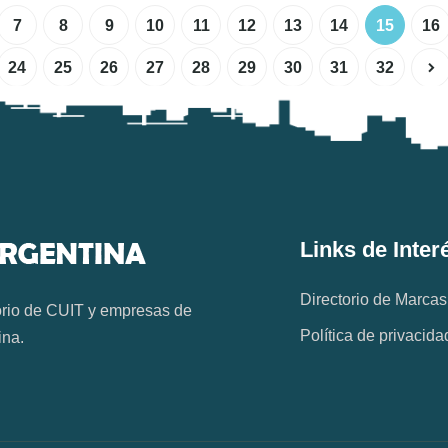
7
8
9
10
11
12
13
14
15
16
24
25
26
27
28
29
30
31
32
Links de Inter
Directorio de Marcas
orio de CUIT y empresas de
Política de privacida
ina.