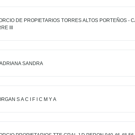
RCIO DE PROPIETARIOS TORRES ALTOS PORTEÑOS - C
RE III
 ADRIANA SANDRA
GAN S A C I F I C M Y A