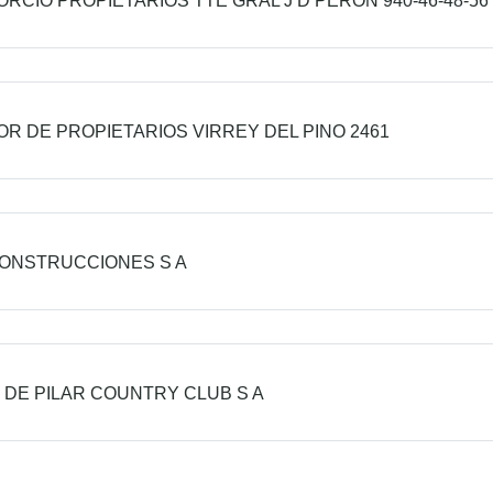
RCIO PROPIETARIOS TTE GRAL J D PERON 940-46-48-56
R DE PROPIETARIOS VIRREY DEL PINO 2461
ONSTRUCCIONES S A
 DE PILAR COUNTRY CLUB S A