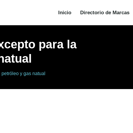
Inicio
Directorio de Marcas
xcepto para la
natual
 petróleo y gas natual