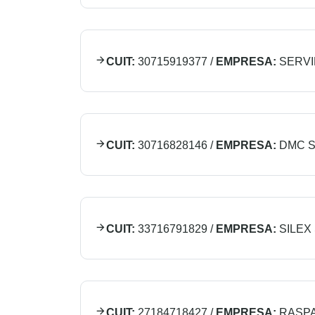
CUIT:
30715919377
/
EMPRESA:
SERVI
CUIT:
30716828146
/
EMPRESA:
DMC S
CUIT:
33716791829
/
EMPRESA:
SILEX
CUIT:
27184718427
/
EMPRESA:
RASPA