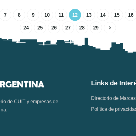
7
8
9
10
11
12
13
14
15
16
24
25
26
27
28
29
Links de Inter
Directorio de Marcas
orio de CUIT y empresas de
Política de privacida
ina.