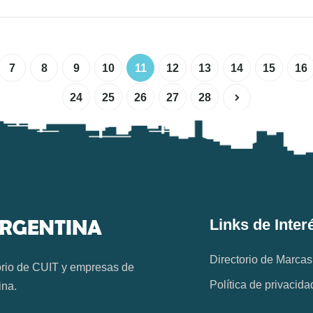
7
8
9
10
11
12
13
14
15
16
24
25
26
27
28
Links de Inter
Directorio de Marcas
orio de CUIT y empresas de
Política de privacida
ina.