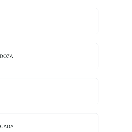
NDOZA
ICADA