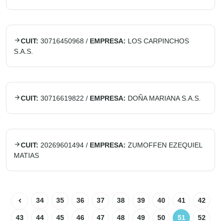
CUIT:
30716450968
/
EMPRESA:
LOS CARPINCHOS
S.A.S.
CUIT:
30716619822
/
EMPRESA:
DOÑA MARIANA S.A.S.
CUIT:
20269601494
/
EMPRESA:
ZUMOFFEN EZEQUIEL
MATIAS
34
35
36
37
38
39
40
41
42
43
44
45
46
47
48
49
50
51
52