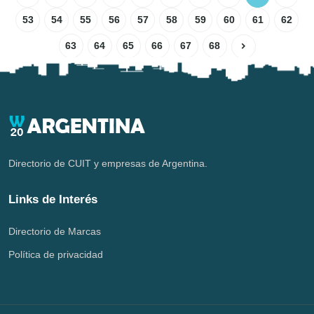
53
54
55
56
57
58
59
60
61
62
63
64
65
66
67
68
Directorio de CUIT y empresas de Argentina.
Links de Interés
Directorio de Marcas
Política de privacidad