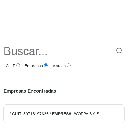
CUIT
Empresas
Marcas
Empresas Encontradas
CUIT:
30716197626
/
EMPRESA:
WOPPA S.A.S.