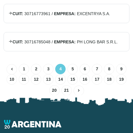
CUIT:
30716773961
/
EMPRESA:
EXCENTRYA S.A.
CUIT:
30716785048
/
EMPRESA:
PH LONG BAR S.R.L.
1
2
3
4
5
6
7
8
9
10
11
12
13
14
15
16
17
18
19
20
21