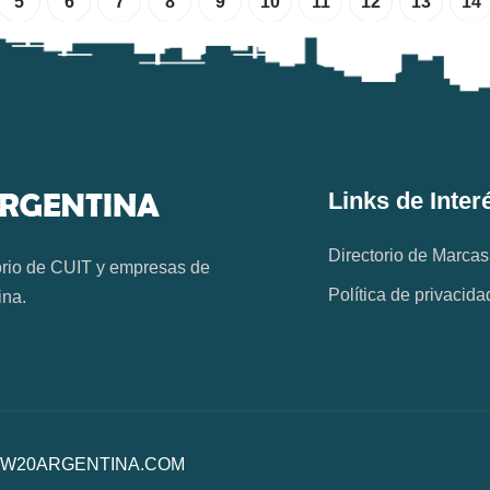
5
6
7
8
9
10
11
12
13
14
Links de Inter
Directorio de Marcas
orio de CUIT y empresas de
Política de privacida
ina.
os. W20ARGENTINA.COM