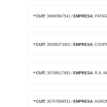
CUIT:
30690967541
/
EMPRESA:
PATAG
CUIT:
30508373402
/
EMPRESA:
COOPE
CUIT:
30708517891
/
EMPRESA:
R.A. I
CUIT:
30707808531
/
EMPRESA:
AGRON