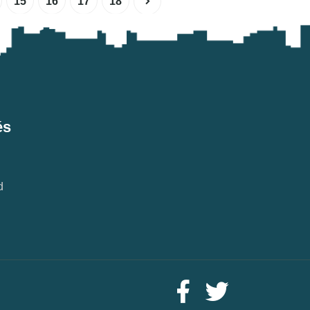
15
16
17
18
és
d