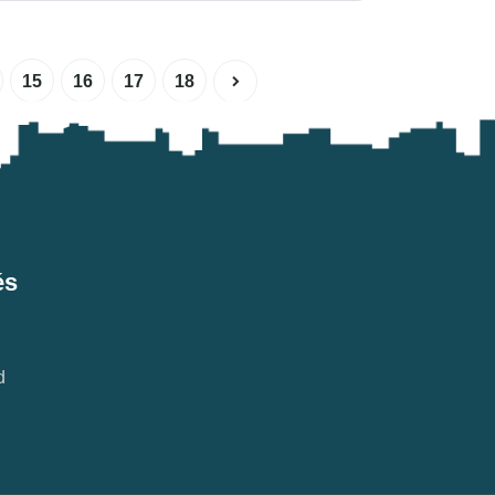
15
16
17
18
és
d