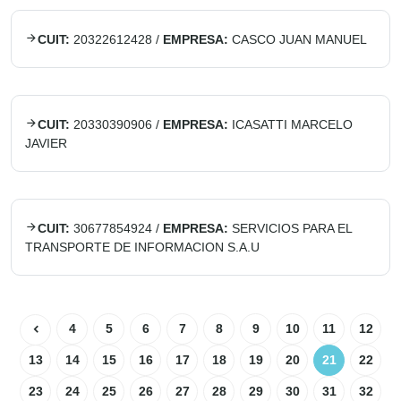
CUIT:
20322612428
/
EMPRESA:
CASCO JUAN MANUEL
CUIT:
20330390906
/
EMPRESA:
ICASATTI MARCELO
JAVIER
CUIT:
30677854924
/
EMPRESA:
SERVICIOS PARA EL
TRANSPORTE DE INFORMACION S.A.U
4
5
6
7
8
9
10
11
12
13
14
15
16
17
18
19
20
21
22
23
24
25
26
27
28
29
30
31
32