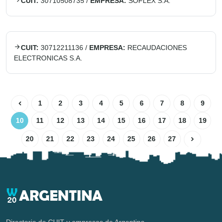
CUIT:
30710508735
/
EMPRESA:
SOFLEX S.A.
CUIT:
30712211136
/
EMPRESA:
RECAUDACIONES
ELECTRONICAS S.A.
1
2
3
4
5
6
7
8
9
10
11
12
13
14
15
16
17
18
19
20
21
22
23
24
25
26
27