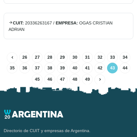
CUIT:
20336263167
/
EMPRESA:
OGAS CRISTIAN
ADRIAN
26
27
28
29
30
31
32
33
34
35
36
37
38
39
40
41
42
43
44
45
46
47
48
49
Directorio de CUIT y empresas de Argentina.