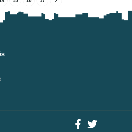
14
15
16
17
és
d