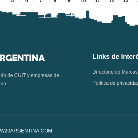
5
6
7
8
9
10
11
12
13
Links de Inter
Directorio de Marcas
orio de CUIT y empresas de
Política de privacida
ina.
os. W20ARGENTINA.COM